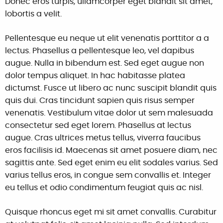
Donec eros turpis, ullamcorper eget blandit sit amet,
lobortis a velit.
Pellentesque eu neque ut elit venenatis porttitor a a
lectus. Phasellus a pellentesque leo, vel dapibus
augue. Nulla in bibendum est. Sed eget augue non
dolor tempus aliquet. In hac habitasse platea
dictumst. Fusce ut libero ac nunc suscipit blandit quis
quis dui. Cras tincidunt sapien quis risus semper
venenatis. Vestibulum vitae dolor ut sem malesuada
consectetur sed eget lorem. Phasellus at lectus
augue. Cras ultrices metus tellus, viverra faucibus
eros facilisis id. Maecenas sit amet posuere diam, nec
sagittis ante. Sed eget enim eu elit sodales varius. Sed
varius tellus eros, in congue sem convallis et. Integer
eu tellus et odio condimentum feugiat quis ac nisl.
Quisque rhoncus eget mi sit amet convallis. Curabitur