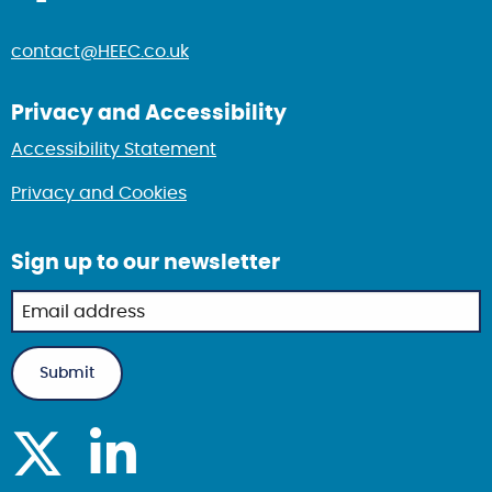
contact@HEEC.co.uk
Privacy and Accessibility
Accessibility Statement
Privacy and Cookies
Sign up to our newsletter
Newsletter
sign up in
footer
Submit
Visit Health Equity Resource Centre on X
Visit Health Equity Resource Centre on linked i